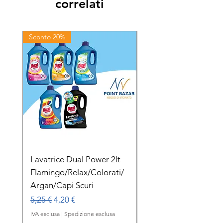
correlati
Sconto 20%
Sconto 20%
Lavatrice Dual Power 2lt
Dual Power Lavatric
Flamingo/Relax/Colorati/
Delicato Orchidea B
Argan/Capi Scuri
1lt
Prezzo regolare
Prezzo scontato
Prezzo regolare
5,25 €
4,20 €
2,00 €
IVA esclusa
|
Spedizione esclusa
IVA esclusa