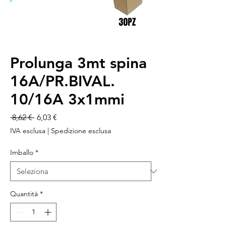
Prolunga 3mt spina
16A/PR.BIVAL.
10/16A 3x1mmi
Prezzo
Prezzo
 8,62 € 
6,03 €
regolare
scontato
IVA esclusa
|
Spedizione esclusa
Imballo
*
Quantità
*