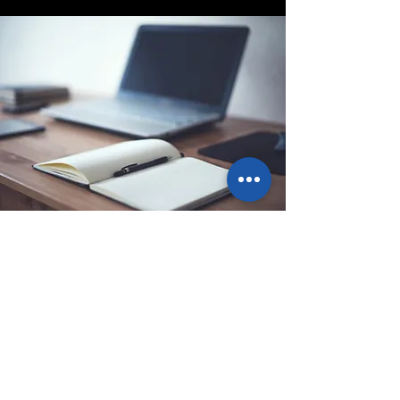
Sede legale
Via Ponte Ballerino 1, 28822
Cannobio (VB), Italy
info@pointbazar.it
+39 339 5677192