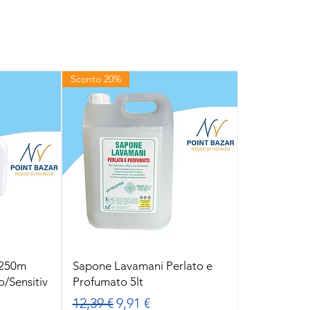
Sconto 20%
 250m
Sapone Lavamani Perlato e
o/Sensitiv
Profumato 5lt
Prezzo regolare
Prezzo scontato
12,39 €
9,91 €