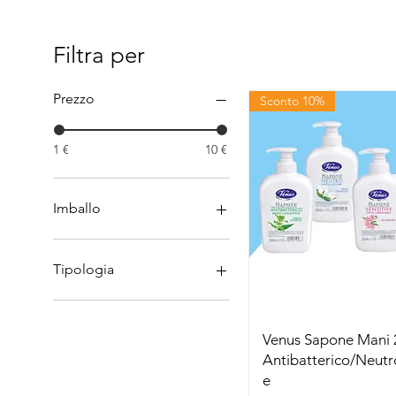
Filtra per
Prezzo
Sconto 10%
1 €
10 €
Imballo
Cartone
Singolo
Tipologia
Antibatterico
Neutro
Venus Sapone Mani
Sensitive
Antibatterico/Neutr
e