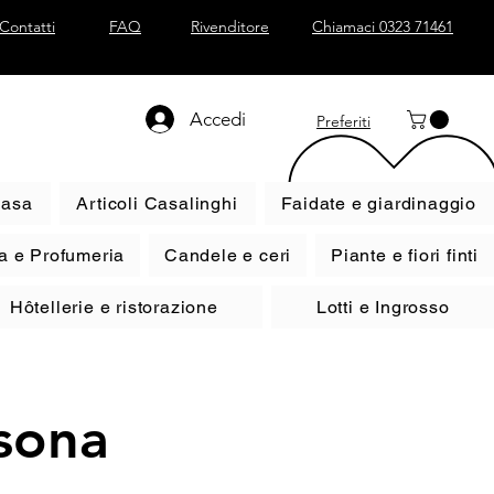
Contatti
FAQ
Rivenditore
Chiamaci 0323 71461
Accedi
Preferiti
casa
Articoli Casalinghi
Faidate e giardinaggio
a e Profumeria
Candele e ceri
Piante e fiori finti
Hôtellerie e ristorazione
Lotti e Ingrosso
rsona