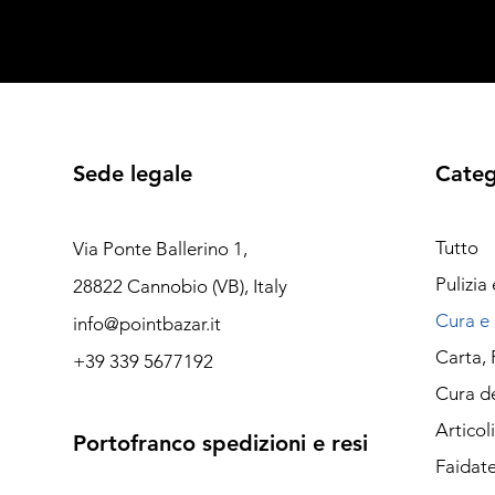
Sede legale
Categ
Tutto
Via Ponte Ballerino 1,
Pulizia
28822 Cannobio (VB), Italy
Cura e 
info@pointbazar.it
Carta, 
+39 339 5677192
Cura de
Articol
Portofranco spedizioni e resi
Faidate