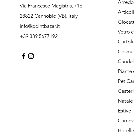
Arredo 
Via Francesco Magistris, 71c
Articol
28822 Cannobio (VB), Italy
Giocatt
info@pointbazar.it
Vetro 
+39 339 5677192
Cartole
Cosmet
Candele
Piante e
Pet Ca
Cesteri
Natale
Estivo
Carnev
Hôtelle