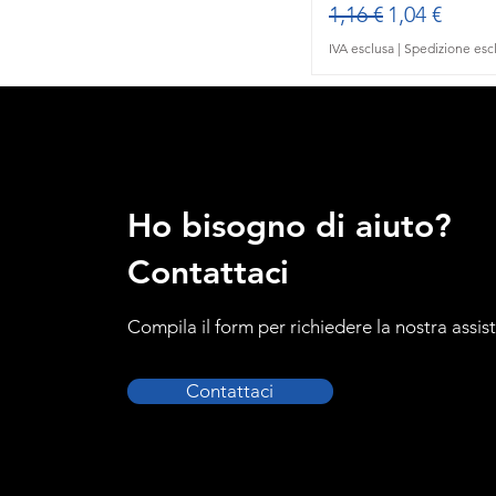
Prezzo regolare
Prezzo sco
1,16 €
1,04 €
IVA esclusa
|
Spedizione esc
Ho bisogno di aiuto?
Contattaci
Compila il form per richiedere la nostra assis
Contattaci