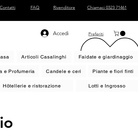
Contatti
FAQ
Rivenditore
Chiamaci 0323 71461
Accedi
Preferiti
casa
Articoli Casalinghi
Faidate e giardinaggio
a e Profumeria
Candele e ceri
Piante e fiori finti
Hôtellerie e ristorazione
Lotti e Ingrosso
io