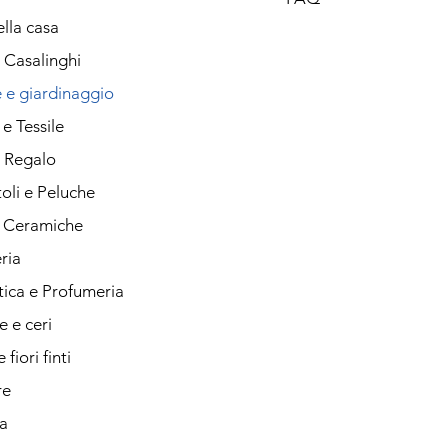
lla casa
i Casalinghi
 e giardinaggio
e Tessile
i Regalo
oli e Peluche
e Ceramiche
ria
ica e Profumeria
 e ceri
 fiori finti
re
a