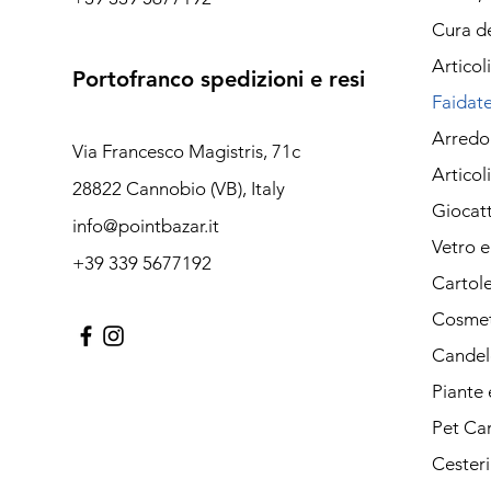
Cura de
Articol
Portofranco spedizioni e resi
Faidate
Arredo 
Via Francesco Magistris, 71c
Articol
28822 Cannobio (VB), Italy
Giocatt
info@pointbazar.it
Vetro 
+39 339 5677192
Cartole
Cosmet
Candele
Piante e
Pet Ca
Cesteri