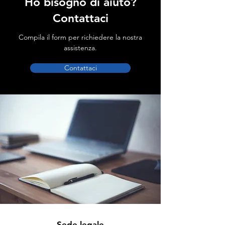
Ho bisogno di aiuto?
Contattaci
Compila il form per richiedere la nostra
assistenza.
Contattaci
Sede legale