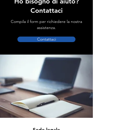
Ho bisogno di aiuto?
Contattaci
Compila il form per richiedere la nostra
assistenza.
Contattaci
Sede legale