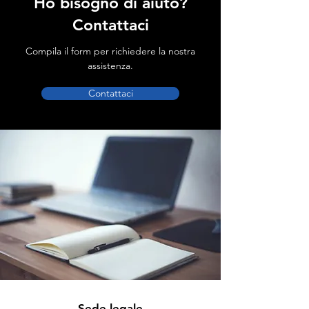
Ho bisogno di aiuto?
Contattaci
Compila il form per richiedere la nostra
assistenza.
Contattaci
Sede legale