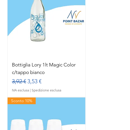
Bottiglia Lory 1lt Magic Color
c/tappo bianco
Prezzo regolare
Prezzo scontato
3,92 €
3,53 €
IVA esclusa
|
Spedizione esclusa
Sconto 10%