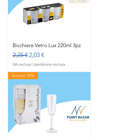
Bicchiere Vetro Lux 220ml 3pz
Prezzo regolare
Prezzo scontato
2,25 €
2,03 €
IVA esclusa
|
Spedizione esclusa
Sconto 10%