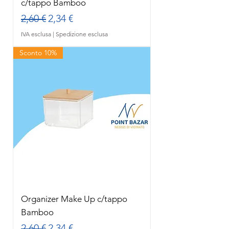
c/tappo Bamboo
Prezzo regolare
Prezzo scontato
2,60 €
2,34 €
IVA esclusa
|
Spedizione esclusa
Sconto 10%
Organizer Make Up c/tappo
Bamboo
Prezzo regolare
Prezzo scontato
2,60 €
2,34 €