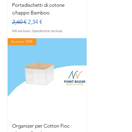
Portadischetti di cotone
c/tappo Bamboo
Prezzo regolare
Prezzo scontato
2,60 €
2,34 €
IVA esclusa
|
Spedizione esclusa
Sconto 10%
Organizer per Cotton Fioc