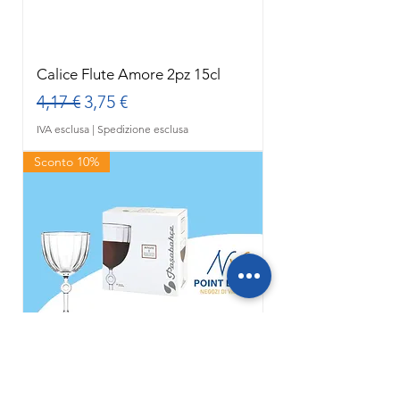
Calice Flute Amore 2pz 15cl
Prezzo regolare
Prezzo scontato
4,17 €
3,75 €
IVA esclusa
|
Spedizione esclusa
Sconto 10%