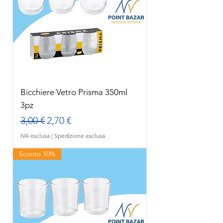
Bicchiere Vetro Prisma 350ml
3pz
Prezzo regolare
Prezzo scontato
3,00 €
2,70 €
IVA esclusa
|
Spedizione esclusa
Sconto 10%