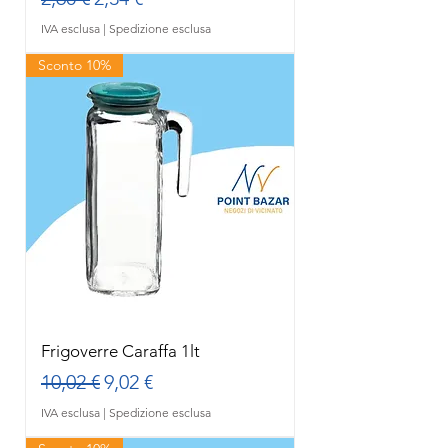
IVA esclusa
|
Spedizione esclusa
Sconto 10%
Frigoverre Caraffa 1lt
Prezzo regolare
Prezzo scontato
10,02 €
9,02 €
IVA esclusa
|
Spedizione esclusa