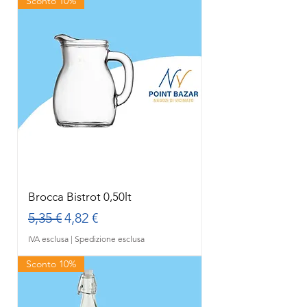
Sconto 10%
Brocca Bistrot 0,50lt
Prezzo regolare
Prezzo scontato
5,35 €
4,82 €
IVA esclusa
|
Spedizione esclusa
Sconto 10%