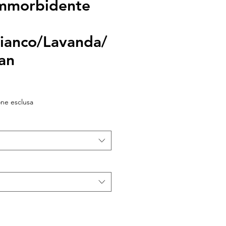
mmorbidente
ianco/Lavanda/
an
o
ato
ne esclusa