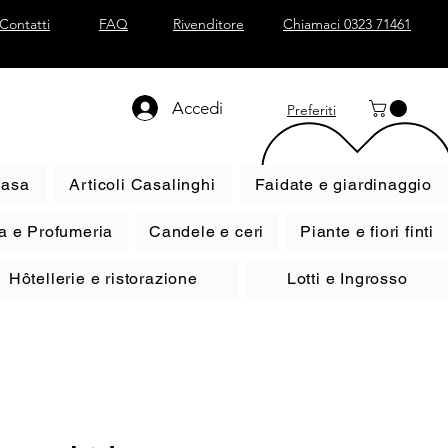
Contatti
FAQ
Rivenditore
Chiamaci 0323 71461
Accedi
Preferiti
casa
Articoli Casalinghi
Faidate e giardinaggio
a e Profumeria
Candele e ceri
Piante e fiori finti
Hôtellerie e ristorazione
Lotti e Ingrosso