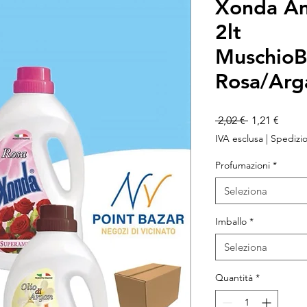
Xonda A
2lt
MuschioB
Rosa/Arg
Prezzo
Prezz
 2,02 € 
1,21 €
regolare
scont
IVA esclusa
|
Spedizio
Profumazioni
*
Seleziona
Imballo
*
Seleziona
Quantità
*