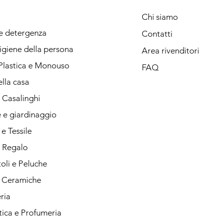
Chi siamo
 e detergenza
Contatti
igiene della persona
Area rivenditori
Plastica e Monouso
FAQ
lla casa
i Casalinghi
 e giardinaggio
e Tessile
i Regalo
oli e Peluche
e Ceramiche
ria
ica e Profumeria