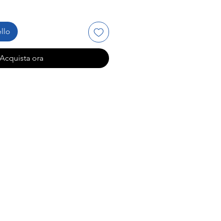
llo
Acquista ora