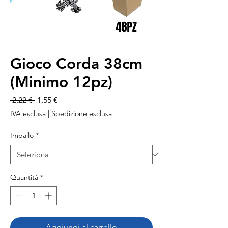
Gioco Corda 38cm
(Minimo 12pz)
Prezzo
Prezzo
 2,22 € 
1,55 €
regolare
scontato
IVA esclusa
|
Spedizione esclusa
Imballo
*
Quantità
*
Aggiungi al carrello