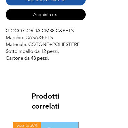
Acquista ora
GIOCO CORDA CM38 C&PETS
Marchio: CASA&PETS
Materiale: COTONE+POLIESTERE
SottoImballo da 12 pezzi.
Cartone da 48 pezzi.
Prodotti
correlati
Sconto 20%
Sconto 20%