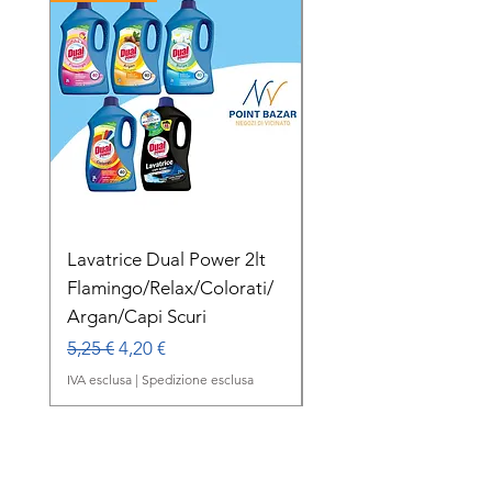
Lavatrice Dual Power 2lt
Dual Power Lavatric
Flamingo/Relax/Colorati/
Delicato Orchidea B
Argan/Capi Scuri
1lt
Prezzo regolare
Prezzo scontato
Prezzo regolare
5,25 €
4,20 €
2,00 €
IVA esclusa
|
Spedizione esclusa
IVA esclusa