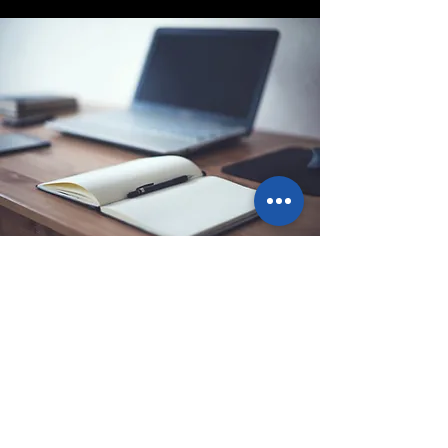
Sede legale
Via Ponte Ballerino 1, 28822
Cannobio (VB), Italy
info@pointbazar.it
+39 339 5677192