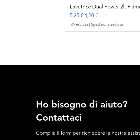
Lavatrice Dual Power 2lt Flam
Prezzo regolare
Prezzo scontato
5,25 €
4,20 €
IVA esclusa
|
Spedizione esclusa
Ho bisogno di aiuto?
Contattaci
Compila il form per richiedere la nostra assis