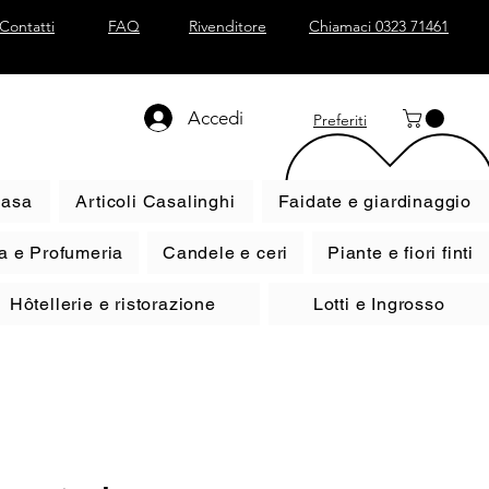
Contatti
FAQ
Rivenditore
Chiamaci 0323 71461
Accedi
Preferiti
casa
Articoli Casalinghi
Faidate e giardinaggio
a e Profumeria
Candele e ceri
Piante e fiori finti
Hôtellerie e ristorazione
Lotti e Ingrosso