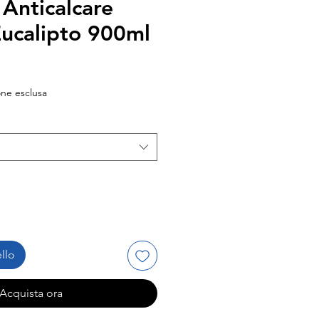
 Anticalcare
Eucalipto 900ml
o
ato
ne esclusa
llo
Acquista ora