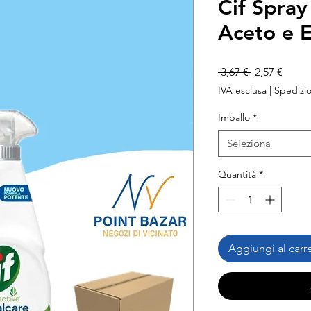
Cif Spray
Aceto e 
Prezzo
Prezz
 3,67 € 
2,57 €
regolare
scont
IVA esclusa
|
Spedizio
Imballo
*
Seleziona
Quantità
*
Aggiungi al carre