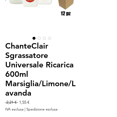
ChanteClair
Sgrassatore
Universale Ricarica
600ml
Marsiglia/Limone/L
avanda
Prezzo
Prezzo
 2,21 € 
1,55 €
regolare
scontato
IVA esclusa
|
Spedizione esclusa