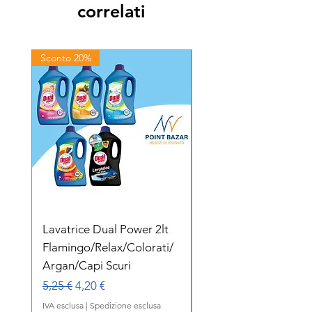
correlati
Sconto 20%
Sconto 20%
Lavatrice Dual Power 2lt
Dual Power Lavatric
Flamingo/Relax/Colorati/
Delicato Orchidea B
Argan/Capi Scuri
1lt
Prezzo regolare
Prezzo scontato
Prezzo regolare
5,25 €
4,20 €
2,00 €
IVA esclusa
|
Spedizione esclusa
IVA esclusa