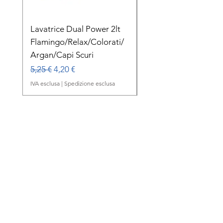
Lavatrice Dual Power 2lt
Dual Power Lavatric
Flamingo/Relax/Colorati/
Delicato Orchidea B
Argan/Capi Scuri
1lt
Prezzo regolare
Prezzo scontato
Prezzo regolare
5,25 €
4,20 €
2,00 €
IVA esclusa
|
Spedizione esclusa
IVA esclusa