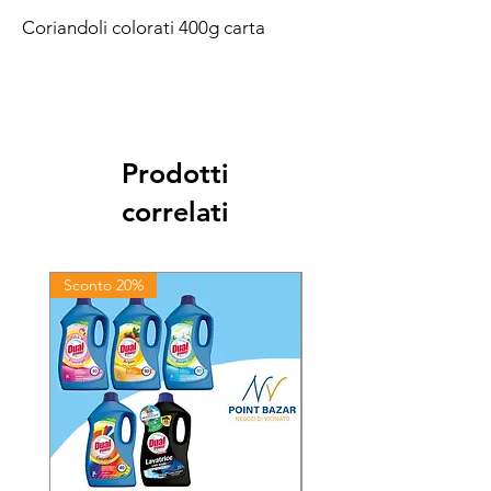
Coriandoli colorati 400g carta
Prodotti
correlati
Sconto 20%
Sconto 20%