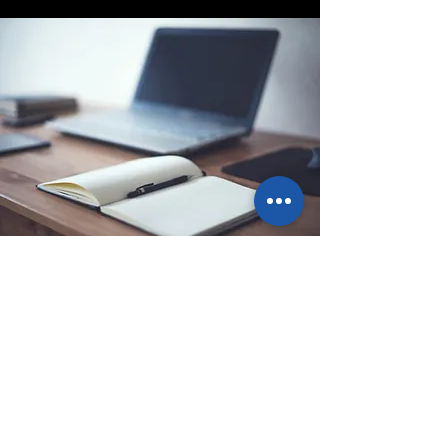
Sede legale
Via Ponte Ballerino 1, 28822
Cannobio (VB), Italy
info@pointbazar.it
+39 339 5677192