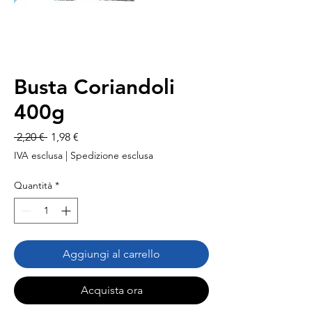
Busta Coriandoli
400g
Prezzo
Prezzo
 2,20 € 
1,98 €
regolare
scontato
IVA esclusa
|
Spedizione esclusa
Quantità
*
Aggiungi al carrello
Acquista ora