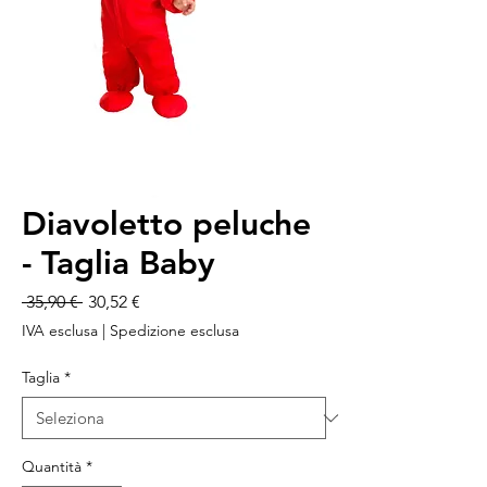
Diavoletto peluche
- Taglia Baby
Prezzo
Prezzo
 35,90 € 
30,52 €
regolare
scontato
IVA esclusa
|
Spedizione esclusa
Taglia
*
Quantità
*