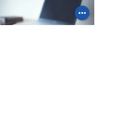
Sede legale
Via Ponte Ballerino 1, 28822
Cannobio (VB), Italy
info@pointbazar.it
+39 339 5677192
Portofranco spedizioni e resi
Via Francesco Magistris, 71c