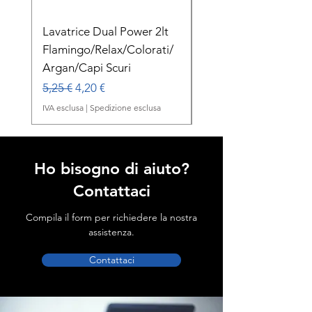
Lavatrice Dual Power 2lt
Dual Power Lavatric
Flamingo/Relax/Colorati/
Delicato Orchidea B
Argan/Capi Scuri
1lt
Prezzo regolare
Prezzo scontato
Prezzo regolare
5,25 €
4,20 €
2,00 €
IVA esclusa
|
Spedizione esclusa
IVA esclusa
Ho bisogno di aiuto?
Contattaci
Compila il form per richiedere la nostra
assistenza.
Contattaci