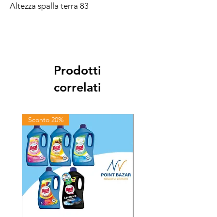
Altezza spalla terra 83
Prodotti
correlati
Sconto 20%
Sconto 20%