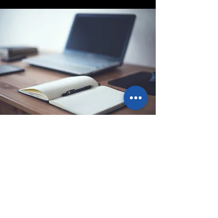
Sede legale
Via Ponte Ballerino 1, 28822
Cannobio (VB), Italy
info@pointbazar.it
+39 339 5677192