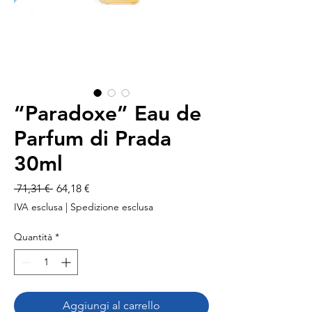
“Paradoxe” Eau de
Parfum di Prada
30ml
Prezzo
Prezzo
 71,31 € 
64,18 €
regolare
scontato
IVA esclusa
|
Spedizione esclusa
Quantità
*
Aggiungi al carrello