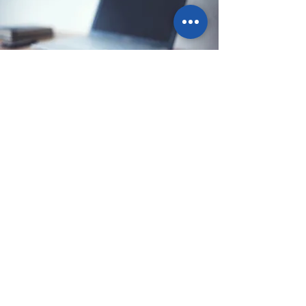
Sede legale
Via Ponte Ballerino 1, 28822
Cannobio (VB), Italy
info@pointbazar.it
+39 339 5677192
Portofranco spedizioni e resi
Via Francesco Magistris, 71c