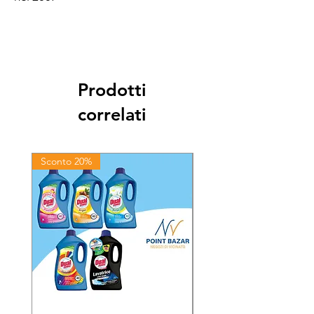
Prodotti
correlati
Sconto 20%
Sconto 20%