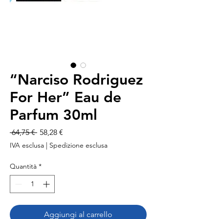
“Narciso Rodriguez
For Her” Eau de
Parfum 30ml
Prezzo
Prezzo
 64,75 € 
58,28 €
regolare
scontato
IVA esclusa
|
Spedizione esclusa
Quantità
*
Aggiungi al carrello