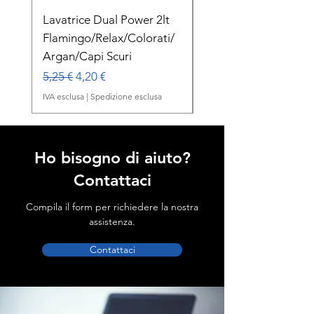
Lavatrice Dual Power 2lt
Dual Power Lavatric
Flamingo/Relax/Colorati/
Delicato Orchidea B
Argan/Capi Scuri
1lt
Prezzo regolare
Prezzo scontato
Prezzo regolare
5,25 €
4,20 €
2,00 €
IVA esclusa
|
Spedizione esclusa
IVA esclusa
Ho bisogno di aiuto?
Contattaci
Compila il form per richiedere la nostra
assistenza.
Contattaci