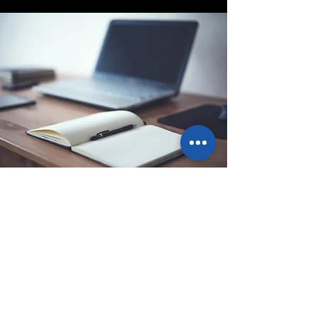
Sede legale
Via Ponte Ballerino 1, 28822
Cannobio (VB), Italy
info@pointbazar.it
+39 339 5677192