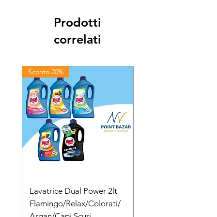
Prodotti
correlati
Sconto 20%
Sconto 20%
Lavatrice Dual Power 2lt
Dual Power Lavatric
Flamingo/Relax/Colorati/
Delicato Orchidea B
Argan/Capi Scuri
1lt