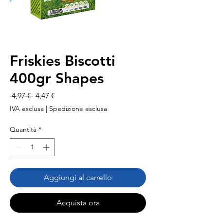
Friskies Biscotti
400gr Shapes
Prezzo
Prezzo
 4,97 € 
4,47 €
regolare
scontato
IVA esclusa
|
Spedizione esclusa
Quantità
*
Aggiungi al carrello
Acquista ora