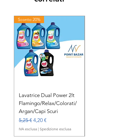
Sconto 20%
Sconto 20%
Lavatrice Dual Power 2lt
Dual Power Lavatric
Flamingo/Relax/Colorati/
Delicato Orchidea B
Argan/Capi Scuri
1lt
Prezzo regolare
Prezzo scontato
Prezzo regolare
5,25 €
4,20 €
2,00 €
IVA esclusa
|
Spedizione esclusa
IVA esclusa