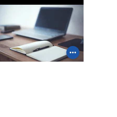
Sede legale
Via Ponte Ballerino 1, 28822
Cannobio (VB), Italy
info@pointbazar.it
+39 339 5677192