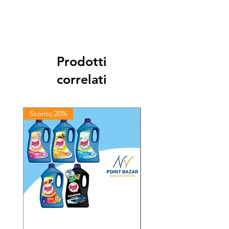
Prodotti
correlati
Sconto 20%
Sconto 20%