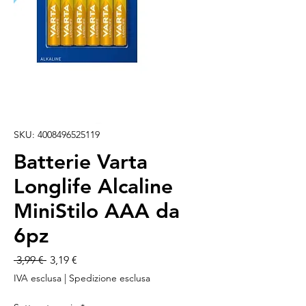
SKU: 4008496525119
Batterie Varta
Longlife Alcaline
MiniStilo AAA da
6pz
Prezzo
Prezzo
 3,99 € 
3,19 €
regolare
scontato
IVA esclusa
|
Spedizione esclusa