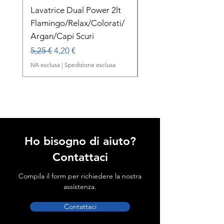
Lavatrice Dual Power 2lt
Dual Power Lavatric
Flamingo/Relax/Colorati/
Delicato Orchidea B
Argan/Capi Scuri
1lt
Prezzo regolare
Prezzo scontato
Prezzo regolare
5,25 €
4,20 €
2,00 €
IVA esclusa
|
Spedizione esclusa
IVA esclusa
Ho bisogno di aiuto?
Contattaci
Compila il form per richiedere la nostra
assistenza.
Contattaci