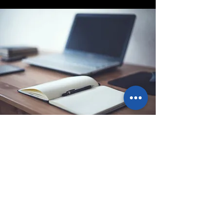
Sede legale
Via Ponte Ballerino 1, 28822
Cannobio (VB), Italy
info@pointbazar.it
+39 339 5677192